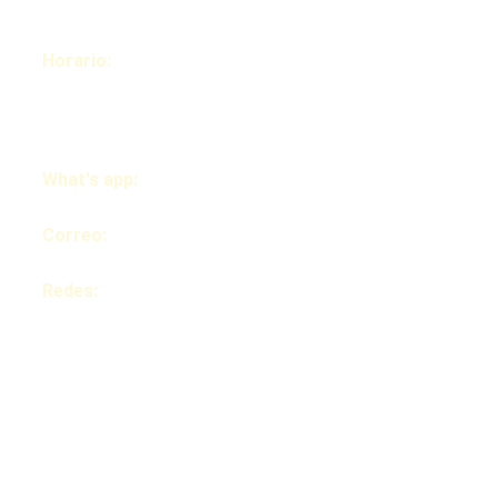
Correo
electrónico
Horario: 
Lunes- 
Viernes 9:00 am-
4:00 pm
Enviar
What's app:
7874604414
Correo: 
info@emmpwd.com
Redes: