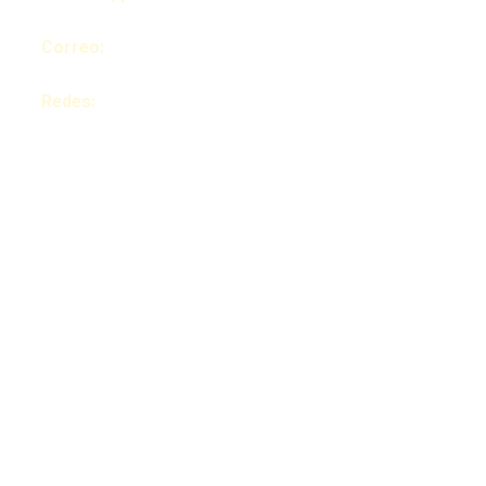
7874604414
Correo: 
info@emmpwd.com
Redes:
© 2026  Edgar 
Designs 
Todos los 
derechos 
reservados.