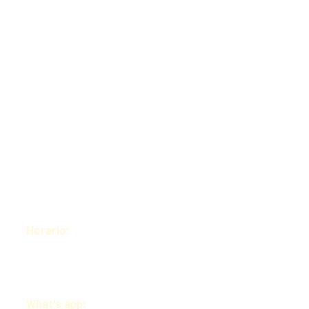
desarrollo web 
están creados para 
impulsar tu marca, 
atraer clientes y 
aumentar ventas 
con estrategias 
efectivas y 
creativas.
Nombre
Completo*
¿Preguntas? 
Contáctanos 
cuando quieras.
Correo
electrónico
Horario: 
Lunes- 
Viernes 9:00 am-
4:00 pm
Enviar
What's app: