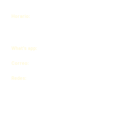
Correo
electrónico
Horario: 
Lunes- 
Viernes 9:00 am-
4:00 pm
Enviar
What's app:
7874604414
Correo: 
info@emmpwd.com
Redes: